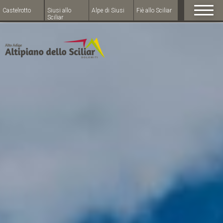
Castelrotto
Siusi allo
Alpe di Siusi
Fiè allo Sciliar
Sciliar