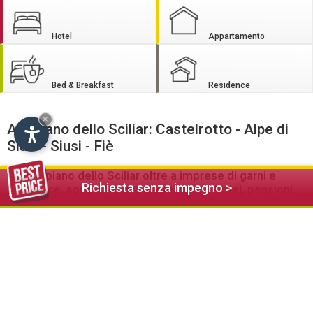
Hotel
Appartamento
Bed & Breakfast
Residence
×
Altopiano dello Sciliar: Castelrotto - Alpe di
Siusi - Siusi - Fiè
Sull’altipiano dello Sciliar oltre a imprese di garni e
Richiesta senza impegno >
residence, sono a Vostra disposizione hotel, pensioni,
appartamenti, baite e agriturismi
Il leggendario altopiano dello Sciliar offre ai suoi ospiti
numerose bellezze naturali e un vasto programma di attività
culturali e sportive.
In inverno l'Altipiano dello Sciliar apre agli sciatori e fondisti
possibilità inimmaginabili per seguire questi affascinanti
sport. Sull'Alpe di Siusi, oltre a parchi di divertimento per