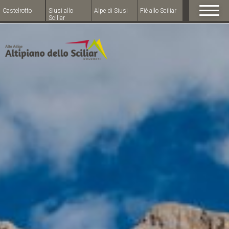
Castelrotto
Siusi allo
Alpe di Siusi
Fiè allo Sciliar
Sciliar