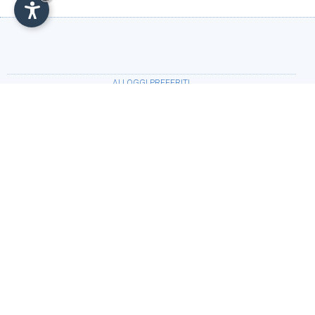
ALLOGGI PREFERITI
•
Mirabell Alpine Garden Resort & Spa.
(Siusi allo
Sciliar)
PERIODO
Arrivo:
Partenza: