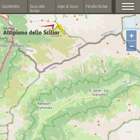
Castelrotto
Siusi allo
Alpe di Siusi
Fiè allo Sciliar
Sciliar
+
−