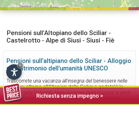
Pensioni sull'Altopiano dello Sciliar -
Castelrotto - Alpe di Siusi - Siusi - Fiè
Pensioni sull’altipiano dello Sciliar - Alloggio
×
nel patrimonio dell’umanità UNESCO
Trascorrete una vacanza all’insegna del benessere nelle
pensioni attorno all’Altopiani dello Sciliar e godeteVi la
varietà delle Dolomiti. Nelle pensioni della regione ai piedi
Richiesta senza impegno >
dello Sciliar la massima priorità è posta sull’ospitalità
altoatesina, sul massimo confort e sul benessere degli
ospiti. Le confortevoli camere arredate con amore per i
dettagli, il ricco buffet di prima colazione e i numerosi
servizi inclusi sono fattori importanti che contribuiscono al
successo della Vostra vacanza sull’Altipiano dello Sciliar.