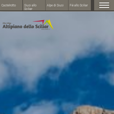
Castelrotto
Siusi allo
Alpe di Siusi
Fiè allo Sciliar
Sciliar