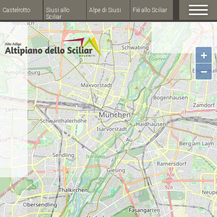
Castelrotto
Siusi allo
Alpe di Siusi
Fiè allo Sciliar
Sciliar
+
−