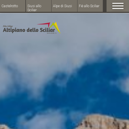
Castelrotto
Siusi allo
Alpe di Siusi
Fiè allo Sciliar
Sciliar