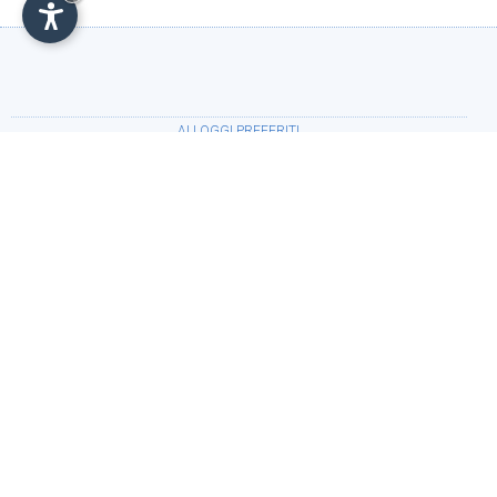
ALLOGGI PREFERITI
•
Dolomitenhotel Weisslahnbad
(Tires al Catinaccio -
Alto Adige)
PERIODO
Arrivo:
Partenza: