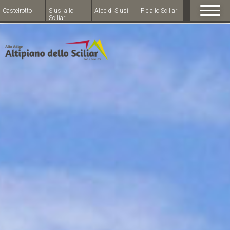
Castelrotto
Siusi allo
Alpe di Siusi
Fiè allo Sciliar
Sciliar