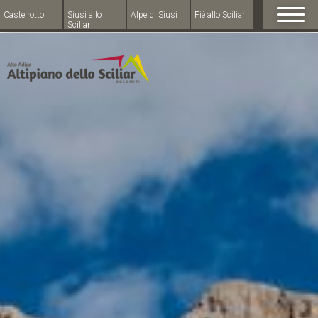
Castelrotto
Siusi allo
Alpe di Siusi
Fiè allo Sciliar
Sciliar