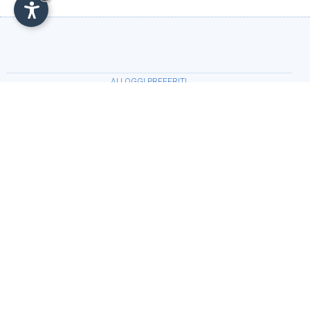
ALLOGGI PREFERITI
•
Agriturismo - Jaggl Schwaige - Urlaub auf dem
Bauernhof
(Alpe di Siusi)
PERIODO
Arrivo:
Partenza: