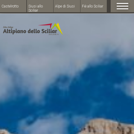
Castelrotto
Siusi allo
Alpe di Siusi
Fiè allo Sciliar
Sciliar