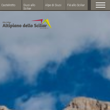
Castelrotto
Siusi allo
Alpe di Siusi
Fiè allo Sciliar
Sciliar