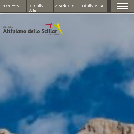
Castelrotto
Siusi allo
Alpe di Siusi
Fiè allo Sciliar
Sciliar