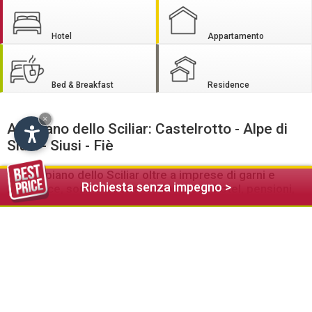
Hotel
Appartamento
Bed & Breakfast
Residence
×
Altopiano dello Sciliar: Castelrotto - Alpe di
Siusi - Siusi - Fiè
Sull’altipiano dello Sciliar oltre a imprese di garni e
Richiesta senza impegno >
residence, sono a Vostra disposizione hotel, pensioni,
appartamenti, baite e agriturismi
Il leggendario altopiano dello Sciliar offre ai suoi ospiti
numerose bellezze naturali e un vasto programma di attività
culturali e sportive.
In inverno l'Altipiano dello Sciliar apre agli sciatori e fondisti
possibilità inimmaginabili per seguire questi affascinanti
sport. Sull'Alpe di Siusi, oltre a parchi di divertimento per