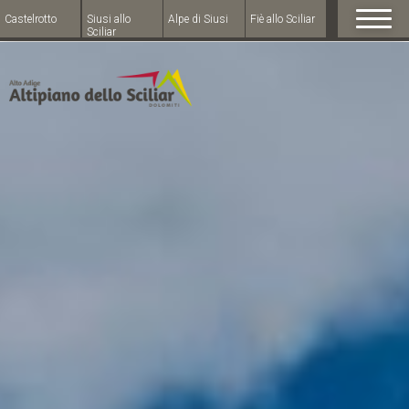
Castelrotto
Siusi allo
Alpe di Siusi
Fiè allo Sciliar
Sciliar