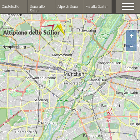
Castelrotto
Siusi allo
Alpe di Siusi
Fiè allo Sciliar
Sciliar
+
−