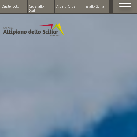
Castelrotto
Siusi allo
Alpe di Siusi
Fiè allo Sciliar
Sciliar