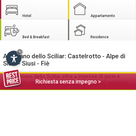
Hotel
Appartamento
Bed & Breakfast
Residence
×
Altopiano dello Sciliar: Castelrotto - Alpe di
Siusi - Siusi - Fiè
Sull’altipiano dello Sciliar oltre a imprese di garni e
Richiesta senza impegno >
residence, sono a Vostra disposizione hotel, pensioni,
appartamenti, baite e agriturismi
Il leggendario altopiano dello Sciliar offre ai suoi ospiti
numerose bellezze naturali e un vasto programma di attività
culturali e sportive.
In inverno l'Altipiano dello Sciliar apre agli sciatori e fondisti
possibilità inimmaginabili per seguire questi affascinanti
sport. Sull'Alpe di Siusi, oltre a parchi di divertimento per