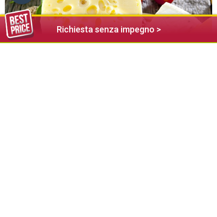
Richiesta senza impegno >
Presso la Malga Gostner produciamo un formaggio fresco. Il
contadino Franz ci racconta la procedura della preparazione
del formaggio - dalla mucca al formaggio. Facciamo una
degustazione e scopriamo i gusti diversi del latte. Quando il
nostro formaggio fresco sarà pronto all’assaggio, lo
formiamo e lo decoriamo.
Per bambini dai 6 anni accompagnati da almeno un adulto
per famiglia!
L'evento è prenotabile solo in loco presso le Ass. Turistiche.