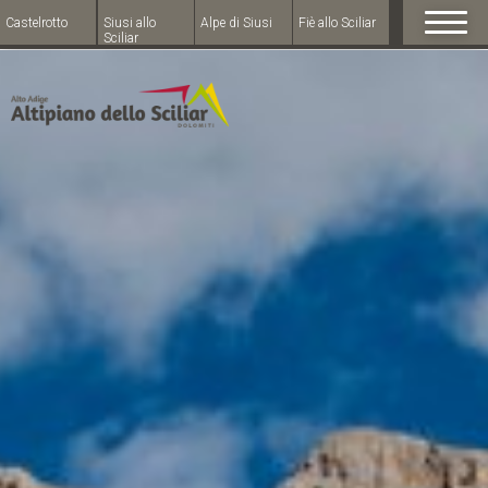
Castelrotto
Siusi allo
Alpe di Siusi
Fiè allo Sciliar
Sciliar