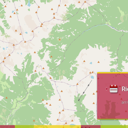
Ri
arr