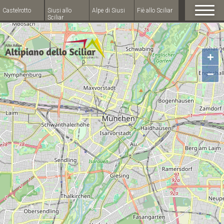
Castelrotto
Siusi allo
Alpe di Siusi
Fiè allo Sciliar
Sciliar
+
−